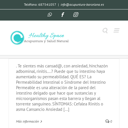
Teléfono: 687541057
|
info@acupuntura-barcelona.es
PERMEABILIDAD INTESTINAL
Por
Pilar Piña
|
agosto 7th, 2020
|
Acupuntura
,
Medicina
Tradicional China
. Te sientes más cansad@, con ansiedad, hinchazón
adbominal, rinitis….? Puede que tu intestino haya
aumentado su permeabilidad. QUÉ ES? La
Permeabilidad Intestinal o Síndrome del Intestino
Permeable es una alteración de la pared del
intestino delgado que hace que sustancias y
microorganismos pasan esta barrera y llegan al
torrente sanguíneo. SÍNTOMAS: Cefalea Rinitis o
asma Cansancio Ansiedad [...]
Más información
0