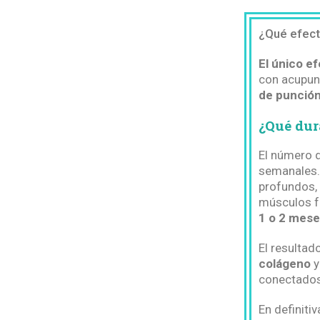
¿Qué efect
El único e
con acupun
de punció
¿Qué dur
El número 
semanales.
profundos,
músculos fa
1 o 2 mese
El resultad
colágeno
y
conectados
En definitiv