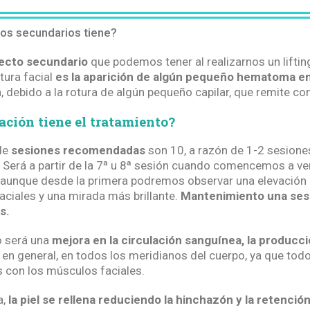
os secundarios tiene?
fecto secundario
que podemos tener al realizarnos un lifting
tura facial
es la aparición de algún pequeño hematoma en
n
, debido a la rotura de algún pequeño capilar, que remite co
ación tiene el tratamiento?
de
sesiones recomendadas
son 10, a razón de 1-2 sesione
 Será a partir de la 7ª u 8ª sesión cuando comencemos a v
 aunque desde la primera podremos observar una elevación 
ciales y una mirada más brillante.
Mantenimiento una ses
s.
o será una
mejora en la circulación sanguínea, la producc
 en general, en todos los meridianos del cuerpo, ya que tod
 con los músculos faciales.
a,
la piel se rellena reduciendo la hinchazón y la retenció