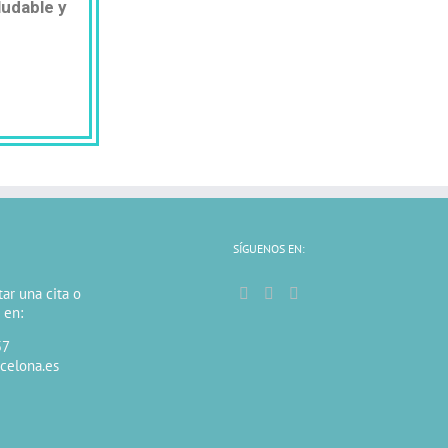
ludable y
SÍGUENOS EN:
ar una cita o
 en:
57
celona.es