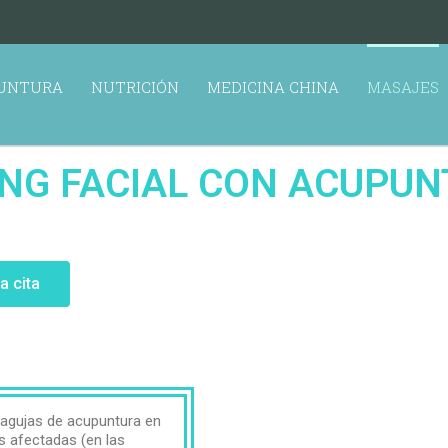
UNTURA
NUTRICIÓN
MEDICINA CHINA
MASAJES
ING FACIAL CON ACUPU
a cita
e agujas de acupuntura en
s afectadas (en las