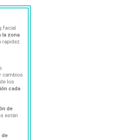
 facial
 la zona
n rapidez.
s
er cambios
de los
ión cada
ión de
os están
n de