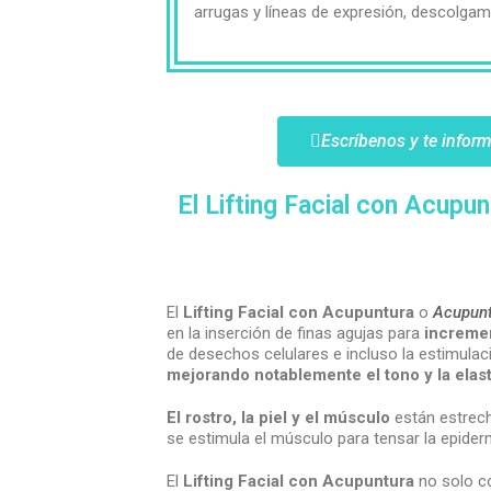
arrugas y líneas de expresión, descolga
Escríbenos y te info
El Lifting Facial con Acupu
El
Lifting Facial con Acupuntura
o
Acupun
en la inserción de finas agujas para
incremen
de desechos celulares e incluso la estimulac
mejorando notablemente el tono y la elast
El rostro, la piel y el músculo
están estrech
se estimula el músculo para tensar la epider
El
Lifting Facial con Acupuntura
no solo co