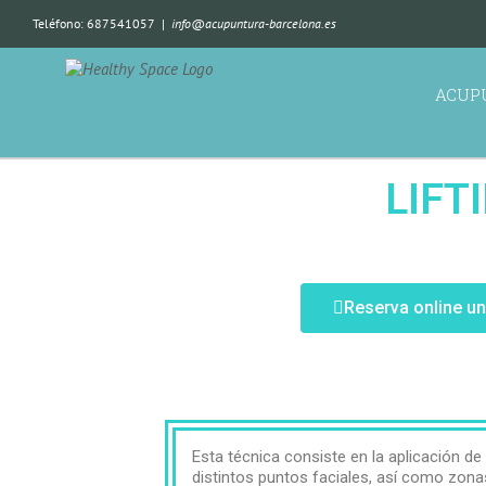
Teléfono: 687541057
|
info@acupuntura-barcelona.es
ACUP
LIFT
Reserva online un
Esta técnica consiste en la aplicación d
distintos puntos faciales, así como zona