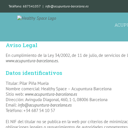
Teléfono: 687541057
|
info@acupuntura-barcelona.es
ACUP
Aviso Legal
En cumplimiento de la Ley 34/2002, de 11 de julio, de servicios de l
www.acupuntura-barcelona.es
.
Datos identificativos
Titular: Pilar Piña Muela
Nombre comercial: Healthy Space – Acupuntura Barcelona
Sitio web:
www.acupuntura-barcelona.es
Dirección: Avinguda Diagonal, 460, 1-1, 08006 Barcelona
Email:
info@acupuntura-barcelona.es
Teléfono: +34 687 54 10 57
El NIF del titular no se publica en la web por criterios de minimiza
obligaciones legales o requerimientos de autoridades competentes