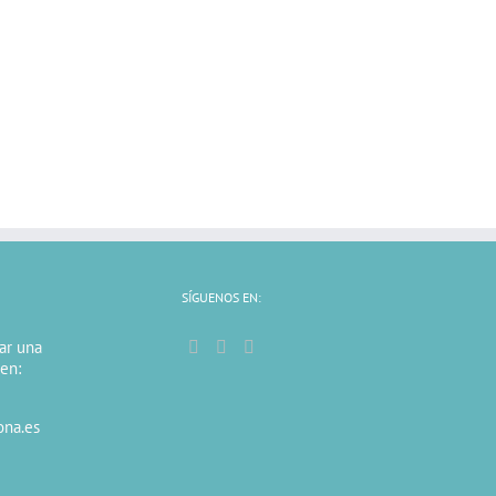
SÍGUENOS EN:
tar una
 en:
ona.es