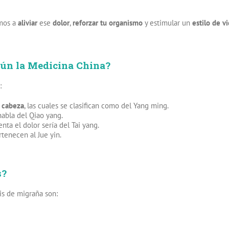
mos a
aliviar
ese
dolor
,
reforzar tu organismo
y estimular un
estilo de v
gún la Medicina China?
:
a cabeza
, las cuales se clasifican como del Yang ming.
abla del Qiao yang.
ta el dolor sería del Tai yang.
rtenecen al Jue yin.
s?
is de migraña son: