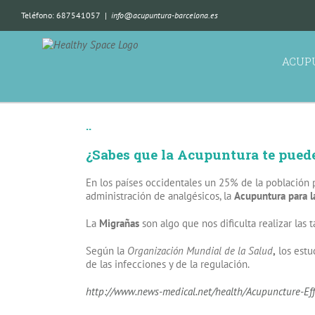
Teléfono: 687541057
|
info@acupuntura-barcelona.es
ACUP
..
¿Sabes que la Acupuntura te pued
En los países occidentales un 25% de la población
administración de analgésicos, la
Acupuntura para l
La
Migrañas
son algo que nos dificulta realizar las 
Según la
Organización Mundial de la Salud
,
los estu
de las infecciones y de la regulación.
http://www.news-medical.net/health/Acupuncture-Eff