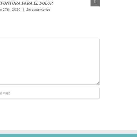
PUNTURA PARA EL DOLOR
ACUPUNTURA P
to 27th, 2020
|
Sin comentarios
agosto 25th, 2020