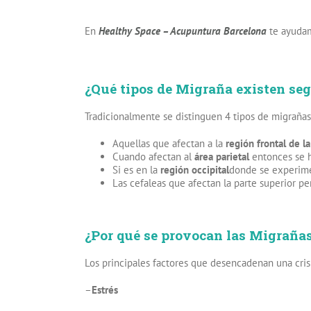
En
Healthy Space – Acupuntura Barcelona
te ayuda
¿Qué tipos de Migraña existen se
Tradicionalmente se distinguen 4 tipos de migrañas
Aquellas que afectan a la
región frontal de l
Cuando afectan al
área parietal
entonces se h
Si es en la
región occipital
donde se experimen
Las cefaleas que afectan la parte superior pe
¿Por qué se provocan las Migraña
Los principales factores que desencadenan una cris
–
Estrés