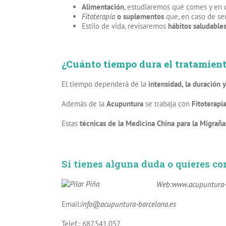
Alimentación
, estudiaremos qué comes y en q
Fitoterapia
o suplementos
que, en caso de ser
Estilo de vida, revisaremos
hábitos saludable
¿Cuánto tiempo dura el tratamien
El tiempo dependerá de la
intensidad, la duración y
Además de la
Acupuntura
se trabaja con
Fitoterapia
Estas
técnicas de la Medicina China para la Migraña
Si tienes alguna duda o quieres c
Web:
www.acupuntura-
Email:
info@acupuntura-barcelona.es
Telef.: 687.541.057