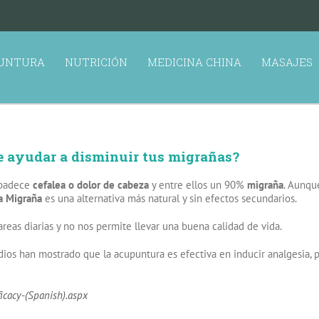
UNTURA
NUTRICIÓN
MEDICINA CHINA
MASAJES
e ayudar a disminuir tus migrañas?
 padece
cefalea o dolor de cabeza
y entre ellos un 90%
migraña
. Aunqu
a Migraña
es una alternativa más natural y sin efectos secundarios.
tareas diarias y no nos permite llevar una buena calidad de vida.
dios han mostrado que la acupuntura es efectiva en inducir analgesia, 
icacy-(Spanish).aspx