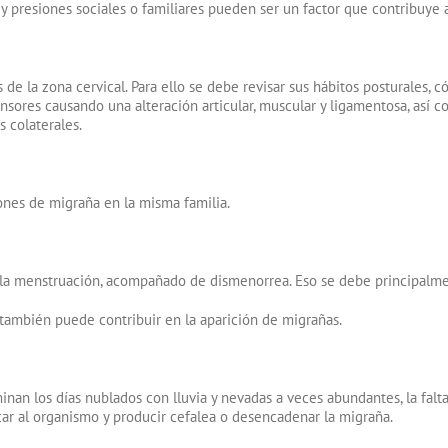
s y presiones sociales o familiares pueden ser un factor que contribuye a
e la zona cervical. Para ello se debe revisar sus hábitos posturales,
nsores causando una alteración articular, muscular y ligamentosa, así c
s colaterales.
ones de migraña en la misma familia.
la menstruación, acompañado de dismenorrea. Eso se debe principalment
 también puede contribuir en la aparición de migrañas.
nan los días nublados con lluvia y nevadas a veces abundantes, la falt
r al organismo y producir cefalea o desencadenar la migraña.