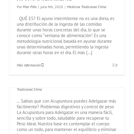
Por
Pilar Piña
|
julio 9th, 2020
|
Medicina Tradicional China
QUÉ ES? El ayuno intermitente no es una dieta, es
una distribución de la ingesta de las comidas
durante unas horas concretas del día, lo que se
conoce como “ventana de alimentación”. Es una
metodología nutricional basada en ayunar durante
unas determinadas horas, permitiendo la ingesta
durante otras horas en el día. El más [...]
Más información
0
Acupuntura para Adelgazar
Por
Pilar Piña
|
mayo 28th, 2016
|
Acupuntura
,
Medicina
Tradicional China
... Sabías que con Acupuntura puedes Adelgazar más
fácilmente? Problemas digestivos y control de peso
La Acupuntura para Adelgazar es una manera fácil,
sencilla y sobre todo, saludable para recuperar tu
Peso Ideal. Nuestra base es contemplar el cuerpo
como un todo, para mantener el equilibrio y eliminar