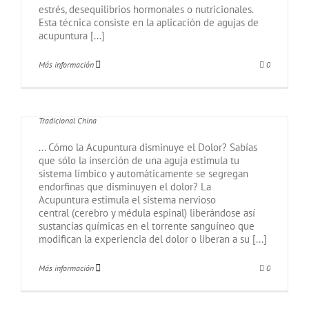
estrés, desequilibrios hormonales o nutricionales.
Esta técnica consiste en la aplicación de agujas de
acupuntura [...]
Más información
0
ACUPUNTURA PARA EL DOLOR
Por
Pilar Piña
|
agosto 27th, 2020
|
Acupuntura
,
Medicina
Tradicional China
... Cómo la Acupuntura disminuye el Dolor? Sabías
que sólo la inserción de una aguja estimula tu
sistema límbico y automáticamente se segregan
endorfinas que disminuyen el dolor? La
Acupuntura estimula el sistema nervioso
central (cerebro y médula espinal) liberándose así
sustancias químicas en el torrente sanguíneo que
modifican la experiencia del dolor o liberan a su [...]
Más información
0