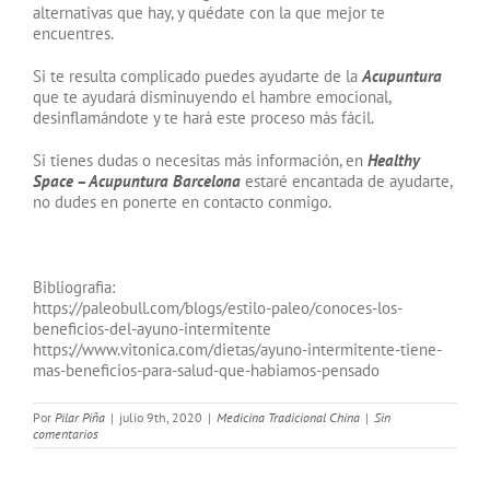
alternativas que hay, y quédate con la que mejor te
encuentres.
Si te resulta complicado puedes ayudarte de la
Acupuntura
que te ayudará disminuyendo el hambre emocional,
desinflamándote y te hará este proceso más fácil.
Si tienes dudas o necesitas más información, en
Healthy
Space – Acupuntura Barcelona
estaré encantada de ayudarte,
no dudes en ponerte en contacto conmigo.
Bibliografia:
https://paleobull.com/blogs/estilo-paleo/conoces-los-
beneficios-del-ayuno-intermitente
https://www.vitonica.com/dietas/ayuno-intermitente-tiene-
mas-beneficios-para-salud-que-habiamos-pensado
Por
Pilar Piña
|
julio 9th, 2020
|
Medicina Tradicional China
|
Sin
comentarios