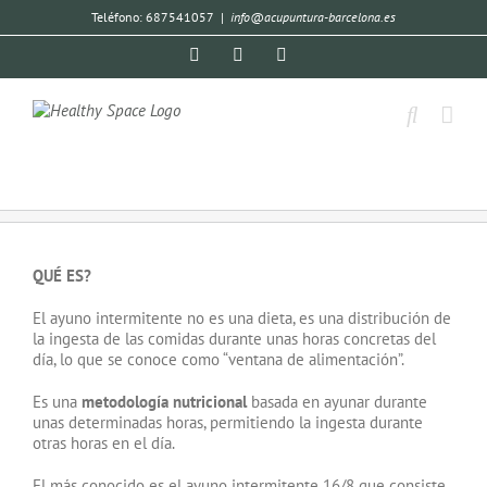
Teléfono: 687541057
|
info@acupuntura-barcelona.es
QUÉ ES?
El ayuno intermitente no es una dieta, es una distribución de
la ingesta de las comidas durante unas horas concretas del
día, lo que se conoce como “ventana de alimentación”.
Es una
metodología nutricional
basada en ayunar durante
unas determinadas horas, permitiendo la ingesta durante
otras horas en el día.
El más conocido es el ayuno intermitente 16/8 que consiste