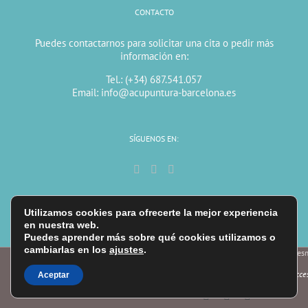
CONTACTO
Puedes contactarnos para solicitar una cita o pedir más
información en:
Tel.: (+34) 687.541.057
Email: info@acupuntura-barcelona.es
SÍGUENOS EN:
Utilizamos cookies para ofrecerte la mejor experiencia
en nuestra web.
Puedes aprender más sobre qué cookies utilizamos o
cambiarlas en los
ajustes
.
Copyright 2026 Healthy Space | All Rights Reserved onlinesm
Aviso legal
Política de Cookies
Política de Privacidad
Acces
Aceptar