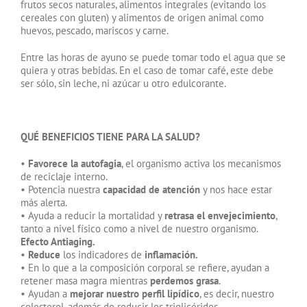
frutos secos naturales, alimentos integrales (evitando los
cereales con gluten) y alimentos de origen animal como
huevos, pescado, mariscos y carne.
Entre las horas de ayuno se puede tomar todo el agua que se
quiera y otras bebidas. En el caso de tomar café, este debe
ser sólo, sin leche, ni azúcar u otro edulcorante.
QUÉ BENEFICIOS TIENE PARA LA SALUD?
•
Favorece la autofagia
, el organismo activa los mecanismos
de reciclaje interno.
• Potencia nuestra
capacidad de atención
y nos hace estar
más alerta.
• Ayuda a reducir la mortalidad y
retrasa el envejecimiento
,
tanto a nivel físico como a nivel de nuestro organismo.
Efecto Antiaging.
•
Reduce
los indicadores de
inflamación.
• En lo que a la composición corporal se refiere, ayudan a
retener masa magra mientras
perdemos grasa
.
• Ayudan a
mejorar nuestro perfil lipídico
, es decir, nuestro
colesterol, además de reducir los triglicéridos.