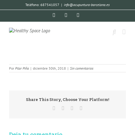
Teléfono: 687541057
|
info@acupuntura-barcelona.es
Por
Pilar Piña
|
diciembre 30th, 2018
|
Sin comentarios
Share This Story, Choose Your Platform!
Deja tu comentario