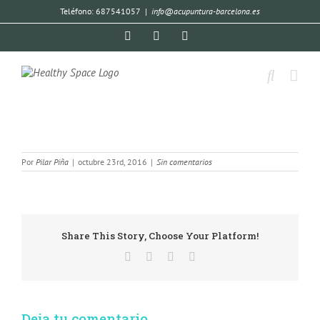
Teléfono: 687541057
|
info@acupuntura-barcelona.es
Por
Pilar Piña
|
octubre 23rd, 2016
|
Sin comentarios
Share This Story, Choose Your Platform!
Deja tu comentario