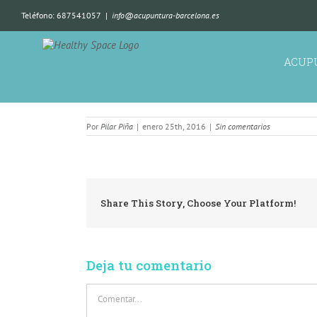
Teléfono: 687541057
|
info@acupuntura-barcelona.es
ACUP
Por
Pilar Piña
|
enero 25th, 2016
|
Sin comentarios
Share This Story, Choose Your Platform!
Deja tu comentario