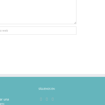
SÍGUENOS EN:
tar una
 en: