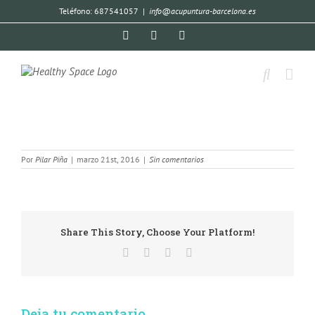
Teléfono: 687541057
|
info@acupuntura-barcelona.es
Por
Pilar Piña
|
marzo 21st, 2016
|
Sin comentarios
Share This Story, Choose Your Platform!
Deja tu comentario