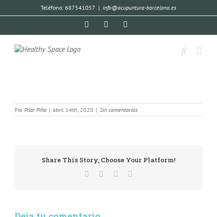
Teléfono: 687541057
|
info@acupuntura-barcelona.es
Por
Pilar Piña
|
abril 14th, 2020
|
Sin comentarios
Share This Story, Choose Your Platform!
Deja tu comentario