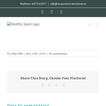
Teléfono: 687541057
|
info@acupuntura-barcelona.es
Por
Pilar Piña
|
abril 14th, 2020
|
Sin comentarios
Share This Story, Choose Your Platform!
Deja tu comentario