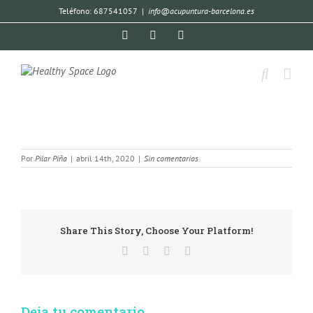
Teléfono: 687541057
|
info@acupuntura-barcelona.es
Por
Pilar Piña
|
abril 14th, 2020
|
Sin comentarios
Share This Story, Choose Your Platform!
Deja tu comentario