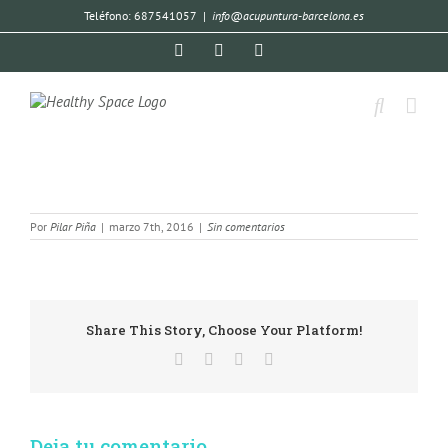
Teléfono: 687541057
|
info@acupuntura-barcelona.es
Por
Pilar Piña
|
marzo 7th, 2016
|
Sin comentarios
Share This Story, Choose Your Platform!
Deja tu comentario