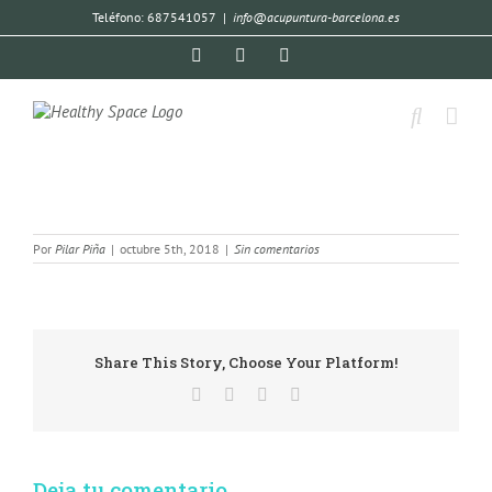
Teléfono: 687541057
|
info@acupuntura-barcelona.es
Por
Pilar Piña
|
octubre 5th, 2018
|
Sin comentarios
Share This Story, Choose Your Platform!
Deja tu comentario