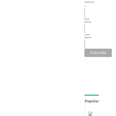
Address
*
First
Name
Last
Name
Popular
ACUP