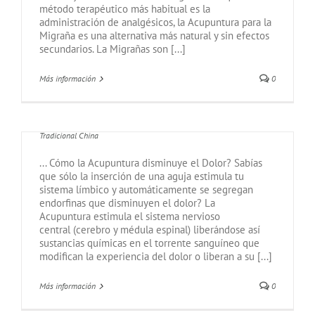
método terapéutico más habitual es la
administración de analgésicos, la Acupuntura para la
Migraña es una alternativa más natural y sin efectos
secundarios. La Migrañas son [...]
Más información
0
ACUPUNTURA PARA EL DOLOR
Por
Pilar Piña
|
agosto 27th, 2020
|
Acupuntura
,
Medicina
Tradicional China
... Cómo la Acupuntura disminuye el Dolor? Sabías
que sólo la inserción de una aguja estimula tu
sistema límbico y automáticamente se segregan
endorfinas que disminuyen el dolor? La
Acupuntura estimula el sistema nervioso
central (cerebro y médula espinal) liberándose así
sustancias químicas en el torrente sanguíneo que
modifican la experiencia del dolor o liberan a su [...]
Más información
0