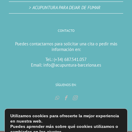
ACUPUNTURA PARA DEJAR DE FUMAR
CONTACTO
Puedes contactarnos para solicitar una cita o pedir más
información en:
Tel.: (+34) 687.541.057
Email: info@acupuntura-barcelona.es
SÍGUENOS EN:
Utilizamos cookies para ofrecerte la mejor experiencia
en nuestra web.
Puedes aprender más sobre qué cookies utilizamos o
cambiarlas en los
ajustes
.