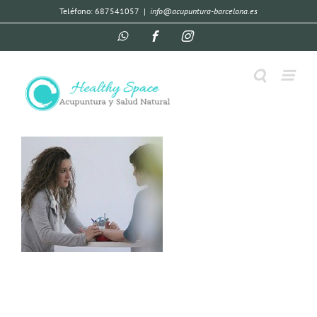
Teléfono: 687541057
|
info@acupuntura-barcelona.es