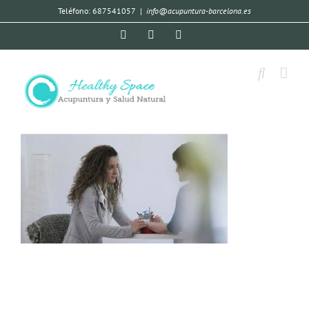
Teléfono: 687541057
|
info@acupuntura-barcelona.es