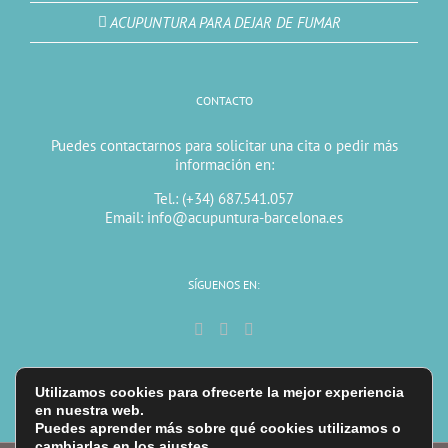
ACUPUNTURA PARA DEJAR DE FUMAR
CONTACTO
Puedes contactarnos para solicitar una cita o pedir más
información en:
Tel.: (+34) 687.541.057
Email: info@acupuntura-barcelona.es
SÍGUENOS EN:
Utilizamos cookies para ofrecerte la mejor experiencia
en nuestra web.
Puedes aprender más sobre qué cookies utilizamos o
cambiarlas en los
ajustes
.