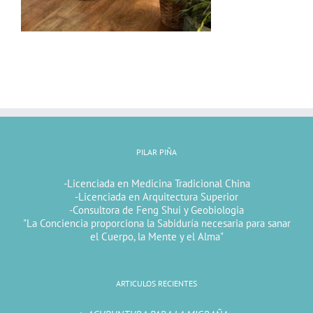
PILAR PIÑA
-Licenciada en Medicina Tradicional China
-Licenciada en Arquitectura Superior
-Consultora de Feng Shui y Geobiologia
"La Conciencia proporciona la Sabiduría necesaria para sanar
el Cuerpo, la Mente y el Alma"
ARTICULOS RECIENTES