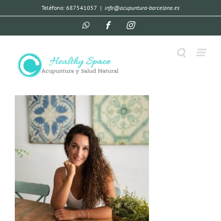
Teléfono: 687541057
|
info@acupuntura-barcelona.es