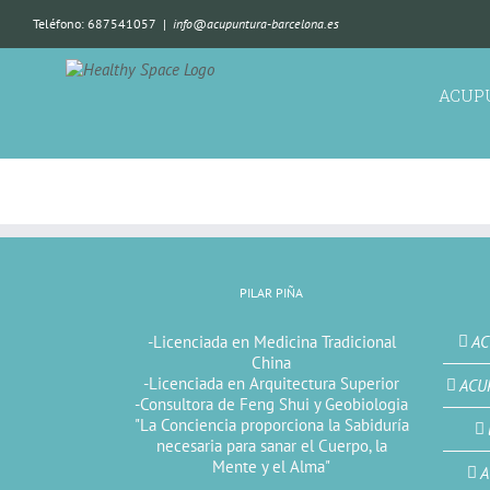
Teléfono: 687541057
|
info@acupuntura-barcelona.es
ACUP
PILAR PIÑA
-Licenciada en Medicina Tradicional
AC
China
-Licenciada en Arquitectura Superior
ACU
-Consultora de Feng Shui y Geobiologia
"La Conciencia proporciona la Sabiduría
necesaria para sanar el Cuerpo, la
Mente y el Alma"
A