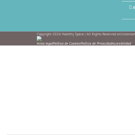
A
Copyright 2026 Healthy Space | All Rights Reserved onlinesmart
Aviso legal
Política de Cookies
Política de Privacidad
Accesibilidad