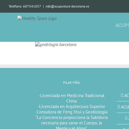
Teléfono: 687541057
|
info@acupuntura-barcelona.es
ACUP
PILAR PIÑA
-Licenciada en Medicina Tradicional
AC
China
-Licenciada en Arquitectura Superior
ACU
-Consultora de Feng Shui y Geobiologia
"La Conciencia proporciona la Sabiduría
necesaria para sanar el Cuerpo, la
Mente y el Alma"