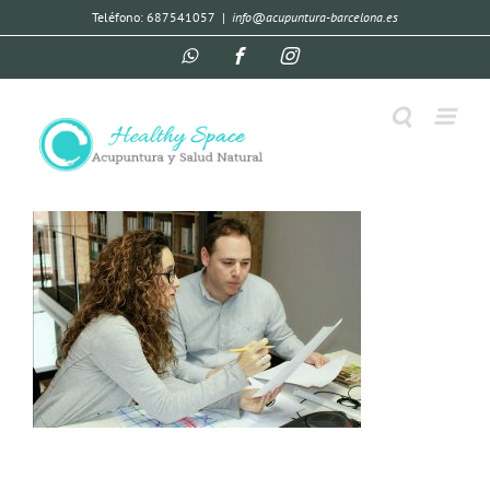
Teléfono: 687541057
|
info@acupuntura-barcelona.es