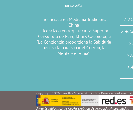
PILAR PIÑA
-Licenciada en Medicina Tradicional
AC
China
-Licenciada en Arquitectura Superior
ACU
-Consultora de Feng Shui y Geobiologia
"La Conciencia proporciona la Sabiduría
necesaria para sanar el Cuerpo, la
Mente y el Alma"
A
A
Copyright 2026 Healthy Space | All Rights Reserved onlinesmart
Aviso legal
Política de Cookies
Política de Privacidad
Accesibilidad