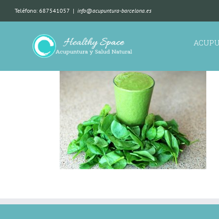
Teléfono: 687541057
|
info@acupuntura-barcelona.es
ACUP