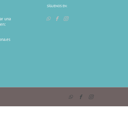
SÍGUENOS EN:
tar una
 en:
ona.es