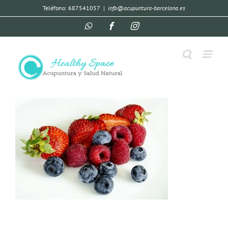
Teléfono: 687541057
|
info@acupuntura-barcelona.es