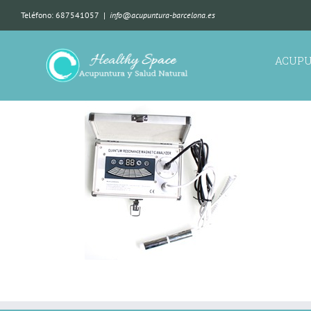
Teléfono: 687541057
|
info@acupuntura-barcelona.es
ACUP