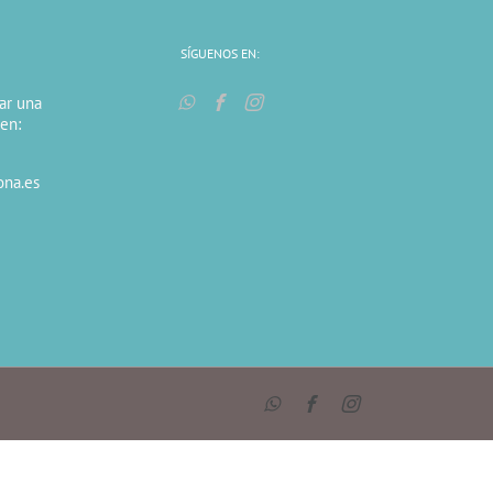
SÍGUENOS EN:
tar una
 en:
ona.es