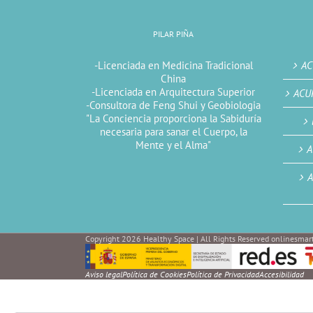
PILAR PIÑA
-Licenciada en Medicina Tradicional
AC
China
-Licenciada en Arquitectura Superior
ACU
-Consultora de Feng Shui y Geobiologia
"La Conciencia proporciona la Sabiduría
necesaria para sanar el Cuerpo, la
Mente y el Alma"
A
A
Copyright 2026 Healthy Space | All Rights Reserved onlinesmart
Aviso legal
Política de Cookies
Política de Privacidad
Accesibilidad