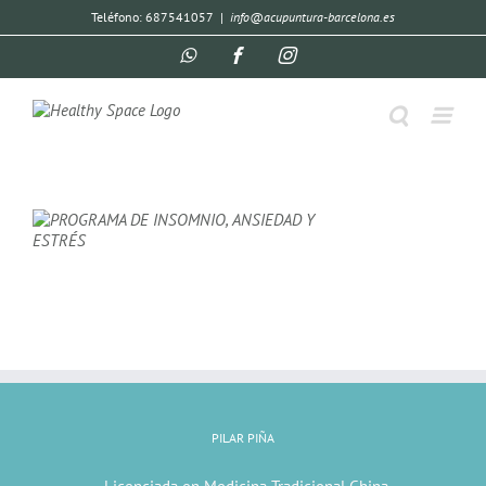
Teléfono: 687541057
|
info@acupuntura-barcelona.es
PILAR PIÑA