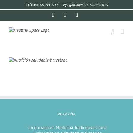
Teléfono: 687541057
|
info@acupuntura-barcelona.es
PILAR PIÑA
-Licenciada en Medicina Tradicional China