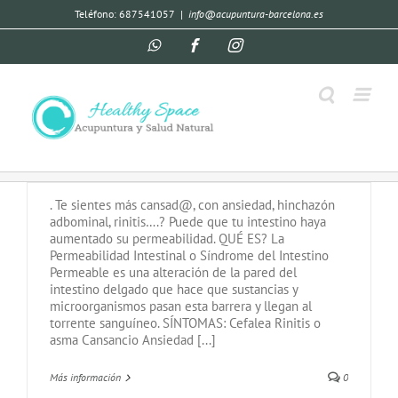
Teléfono: 687541057
|
info@acupuntura-barcelona.es
PERMEABILIDAD INTESTINAL
Por
Pilar Piña
|
agosto 7th, 2020
|
Acupuntura
,
Medicina
Tradicional China
. Te sientes más cansad@, con ansiedad, hinchazón
adbominal, rinitis….? Puede que tu intestino haya
aumentado su permeabilidad. QUÉ ES? La
Permeabilidad Intestinal o Síndrome del Intestino
Permeable es una alteración de la pared del
intestino delgado que hace que sustancias y
microorganismos pasan esta barrera y llegan al
torrente sanguíneo. SÍNTOMAS: Cefalea Rinitis o
asma Cansancio Ansiedad [...]
Más información
0