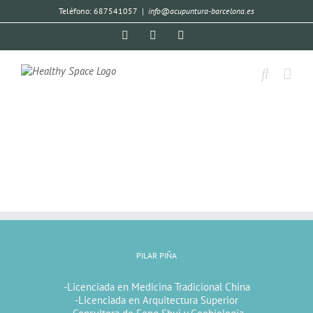
Teléfono: 687541057
|
info@acupuntura-barcelona.es
PILAR PIÑA
-Licenciada en Medicina Tradicional China
-Licenciada en Arquitectura Superior