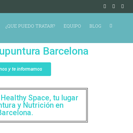
¿QUE PUEDO TRATAR?
EQUIPO
BLOG
upuntura Barcelona
nos y te informamos
Healthy Space, tu lugar
tura y Nutrición en
Barcelona.