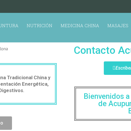
UNTURA
NUTRICIÓN
MEDICINA CHINA
MASAJES
Contacto Ac
Escríbe
na Tradicional China y
mentación Energética,
Digestivos
.
Bienvenidos a 
de Acupun
po