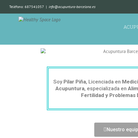
Teléfono: 687541057
|
info@acupuntura-barcelona.es
ACUP
Soy
Pilar Piña
, Licenciada en
Medici
Acupuntura
, especializada en
Ali
Fertilidad y Problemas 
Nuestro equi