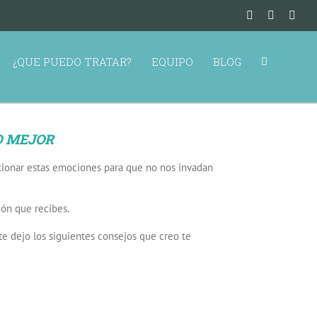
¿QUE PUEDO TRATAR?
EQUIPO
BLOG
O MEJOR
tionar estas emociones para que no nos invadan
ión que recibes.
e dejo los siguientes consejos que creo te