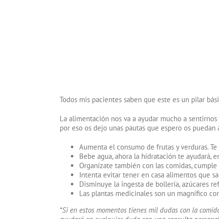
Todos mis pacientes saben que este es un pilar bá
La alimentación nos va a ayudar mucho a sentirno
por eso os dejo unas pautas que espero os puedan 
Aumenta el consumo de frutas y verduras. Te 
Bebe agua, ahora la hidratación te ayudará, en
Organízate también con las comidas, cumple u
Intenta evitar tener en casa alimentos que s
Disminuye la ingesta de bollería, azúcares ref
Las plantas medicinales son un magnífico com
*Si en estos momentos tienes mil dudas con la comida