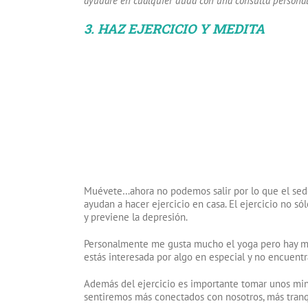
ayudaré en cualquier duda con una consulta personal
3. HAZ EJERCICIO Y MEDITA
Muévete…ahora no podemos salir por lo que el sede
ayudan a hacer ejercicio en casa. El ejercicio no só
y previene la depresión.
Personalmente me gusta mucho el yoga pero hay muchos
estás interesada por algo en especial y no encuentr
Además del ejercicio es importante tomar unos minut
sentiremos más conectados con nosotros, más tranqu