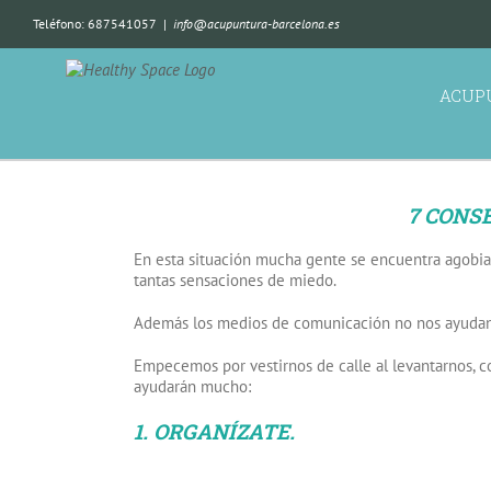
Teléfono: 687541057
|
info@acupuntura-barcelona.es
ACUP
7 CONS
En esta situación mucha gente se encuentra agobia
tantas sensaciones de miedo.
Además los medios de comunicación no nos ayudan a 
Empecemos por vestirnos de calle al levantarnos, c
ayudarán mucho:
1. ORGANÍZATE.