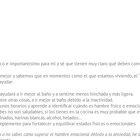
sico e importantísimo para mi y sé que tienen muy claro qué deben co
s mejor y sabemos que en momentos como el que estamos viviendo, el 
ayudar:
ayudará a ir mejor al baño y a sentirte menos hinchada y más ligera.
tre otras cosas, a ir mejor al baño debido a la inactividad.
nos horarios y aprende a identificar cuándo es hambre físico o emocio
abes no son saludables, si los tienes en la cocina es muy probable qu
inados, harinas blancas, alcohol, helados…
plemento para fortalecer y equilibrar estados físicos o emocionales.
 o no sabes cómo superar el hambre emocional debido a la ansiedad, he ab