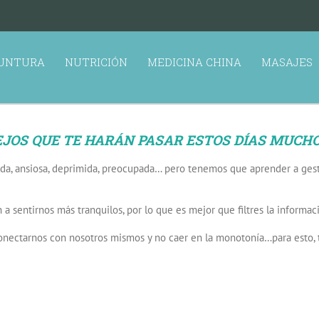
UNTURA
NUTRICIÓN
MEDICINA CHINA
MASAJES
EJOS QUE TE HARÁN PASAR ESTOS DÍAS MUCH
da, ansiosa, deprimida, preocupada… pero tenemos que aprender a ges
sentirnos más tranquilos, por lo que es mejor que filtres la informac
onectarnos con nosotros mismos y no caer en la monotonía…para esto, t