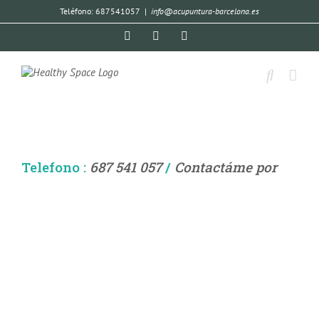
Teléfono: 687541057
|
info@acupuntura-barcelona.es
Telefono :
687 541 057
/
Contactáme por