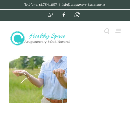
Teléfono: 687541057
|
info@acupuntura-barcelona.es