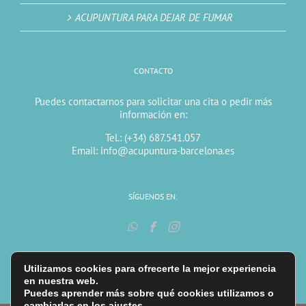
ACUPUNTURA PARA DEJAR DE FUMAR
CONTACTO
Puedes contactarnos para solicitar una cita o pedir más
información en:
Tel.: (+34) 687.541.057
Email: info@acupuntura-barcelona.es
SÍGUENOS EN:
Utilizamos cookies para ofrecerte la mejor experiencia
en nuestra web.
Puedes aprender más sobre qué cookies utilizamos o
cambiarlas en los
ajustes
.