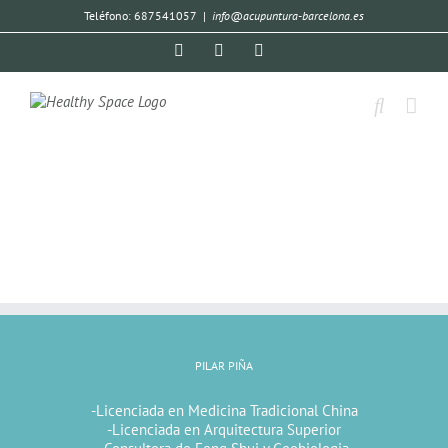
Teléfono: 687541057
|
info@acupuntura-barcelona.es
PILAR PIÑA
-Licenciada en Medicina Tradicional China
-Licenciada en Arquitectura Superior