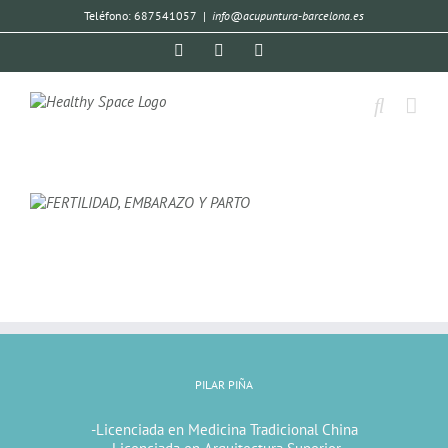
Teléfono: 687541057
|
info@acupuntura-barcelona.es
PILAR PIÑA
-Licenciada en Medicina Tradicional China