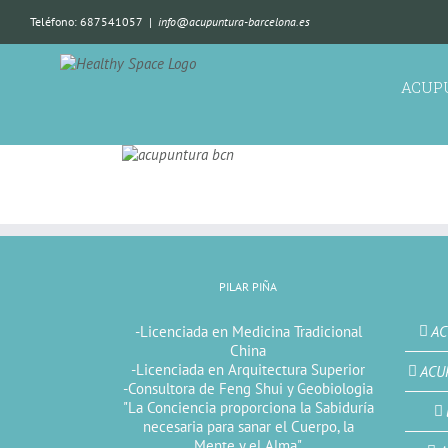
Teléfono: 687541057
|
info@acupuntura-barcelona.es
ACUP
PILAR PIÑA
-Licenciada en Medicina Tradicional
AC
China
-Licenciada en Arquitectura Superior
ACU
-Consultora de Feng Shui y Geobiologia
"La Conciencia proporciona la Sabiduría
necesaria para sanar el Cuerpo, la
Mente y el Alma"