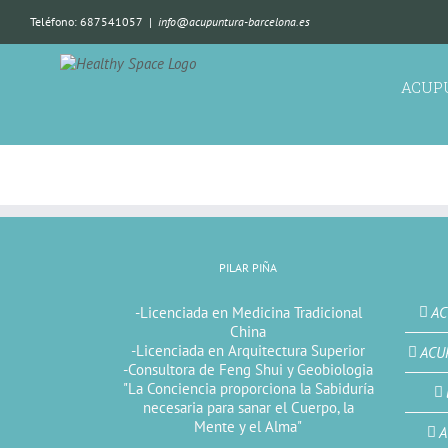
Teléfono: 687541057
|
info@acupuntura-barcelona.es
ACUP
PILAR PIÑA
-Licenciada en Medicina Tradicional
AC
China
-Licenciada en Arquitectura Superior
ACU
-Consultora de Feng Shui y Geobiologia
"La Conciencia proporciona la Sabiduría
necesaria para sanar el Cuerpo, la
Mente y el Alma"
A