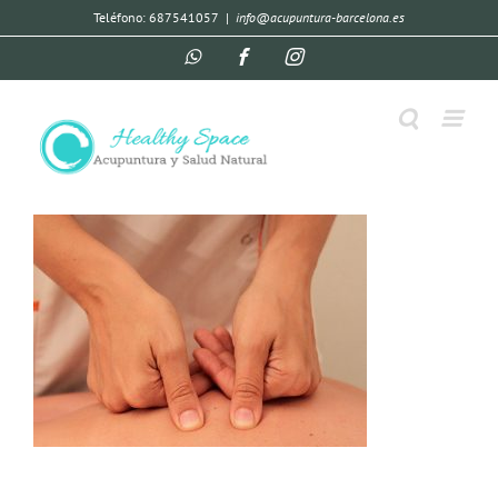
Teléfono: 687541057
|
info@acupuntura-barcelona.es