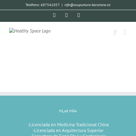
Teléfono: 687541057
|
info@acupuntura-barcelona.es
PILAR PIÑA
-Licenciada en Medicina Tradicional China
-Licenciada en Arquitectura Superior