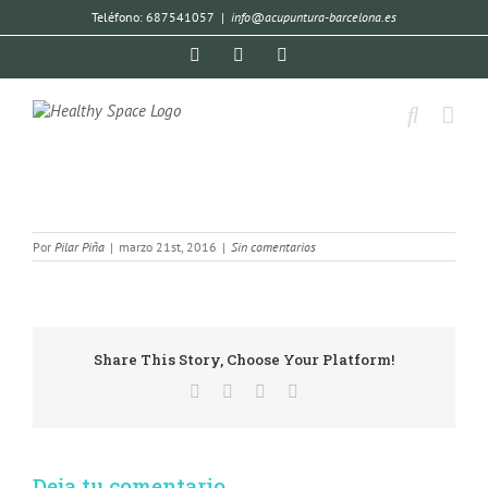
Teléfono: 687541057
|
info@acupuntura-barcelona.es
Por
Pilar Piña
|
marzo 21st, 2016
|
Sin comentarios
Share This Story, Choose Your Platform!
Deja tu comentario