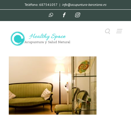
Teléfono: 687541057
|
info@acupuntura-barcelona.es