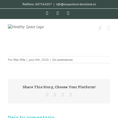
Teléfono: 687541057
|
info@acupuntura-barcelona.es
Por
Pilar Piña
|
julio 9th, 2020
|
Sin comentarios
Share This Story, Choose Your Platform!
Deja tu comentario