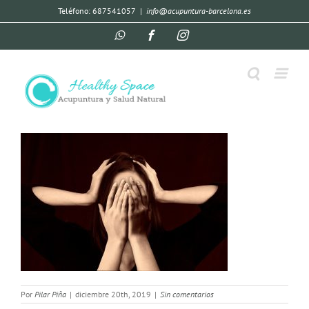
Teléfono: 687541057
|
info@acupuntura-barcelona.es
Por
Pilar Piña
|
diciembre 20th, 2019
|
Sin comentarios