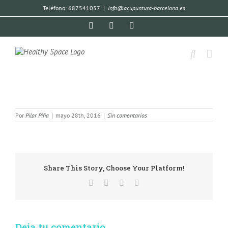
Teléfono: 687541057
|
info@acupuntura-barcelona.es
Por
Pilar Piña
|
mayo 28th, 2016
|
Sin comentarios
Share This Story, Choose Your Platform!
Deja tu comentario